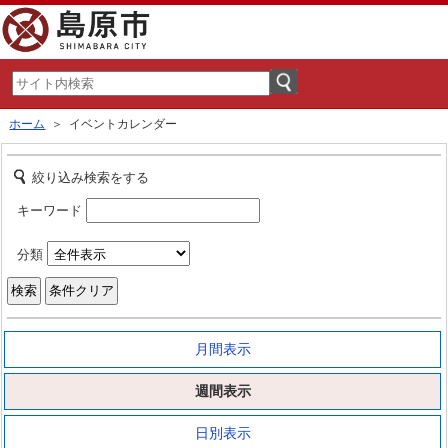
ホーム
＞ イベントカレンダー
絞り込み検索をする
キーワード
分類
月間表示
週間表示
日別表示