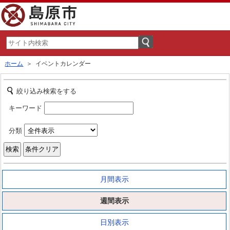
ホーム
＞ イベントカレンダー
絞り込み検索をする
キーワード
分類
月間表示
週間表示
日別表示