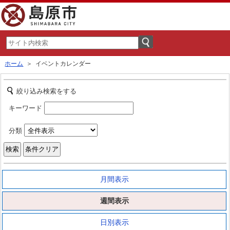
ホーム
＞ イベントカレンダー
絞り込み検索をする
キーワード
分類
月間表示
週間表示
日別表示