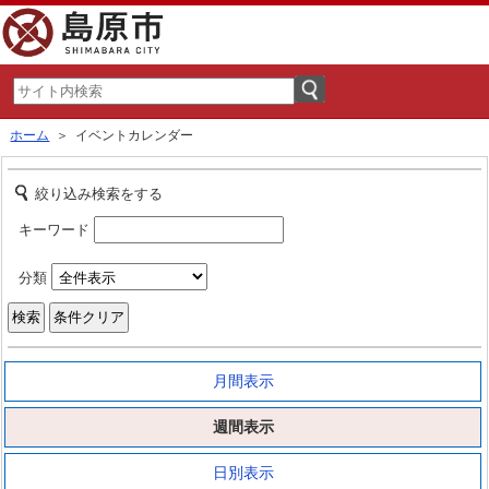
ホーム
＞ イベントカレンダー
絞り込み検索をする
キーワード
分類
月間表示
週間表示
日別表示