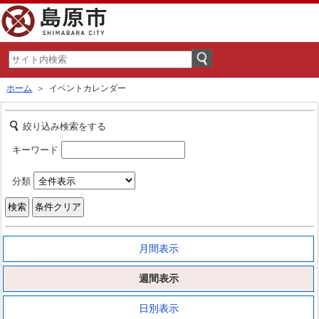
ホーム
＞ イベントカレンダー
絞り込み検索をする
キーワード
分類
月間表示
週間表示
日別表示