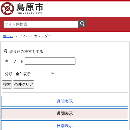
ホーム
＞ イベントカレンダー
絞り込み検索をする
キーワード
分類
月間表示
週間表示
日別表示