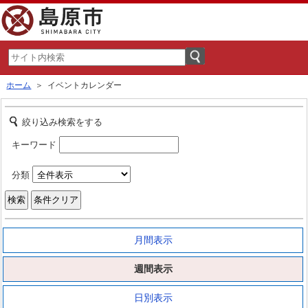
ホーム
＞ イベントカレンダー
絞り込み検索をする
キーワード
分類
月間表示
週間表示
日別表示