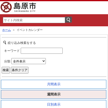
ホーム
＞ イベントカレンダー
絞り込み検索をする
キーワード
分類
月間表示
週間表示
日別表示