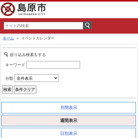
ホーム
＞ イベントカレンダー
絞り込み検索をする
キーワード
分類
月間表示
週間表示
日別表示