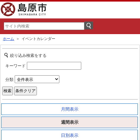
ホーム
＞ イベントカレンダー
絞り込み検索をする
キーワード
分類
月間表示
週間表示
日別表示