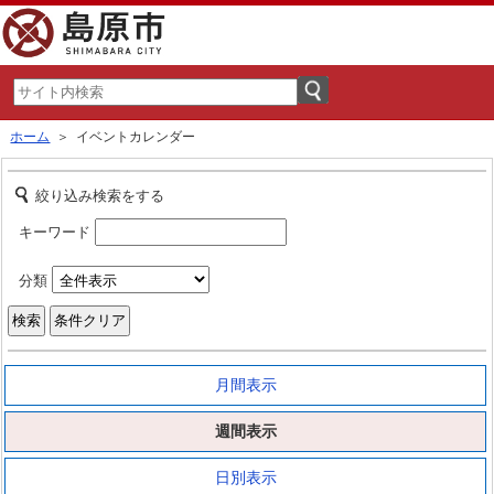
ホーム
＞ イベントカレンダー
絞り込み検索をする
キーワード
分類
月間表示
週間表示
日別表示