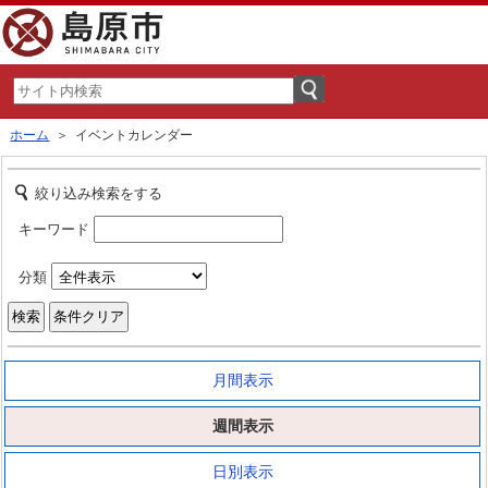
ホーム
＞ イベントカレンダー
絞り込み検索をする
キーワード
分類
月間表示
週間表示
日別表示