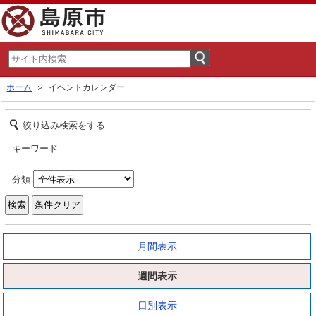
ホーム
＞ イベントカレンダー
絞り込み検索をする
キーワード
分類
月間表示
週間表示
日別表示