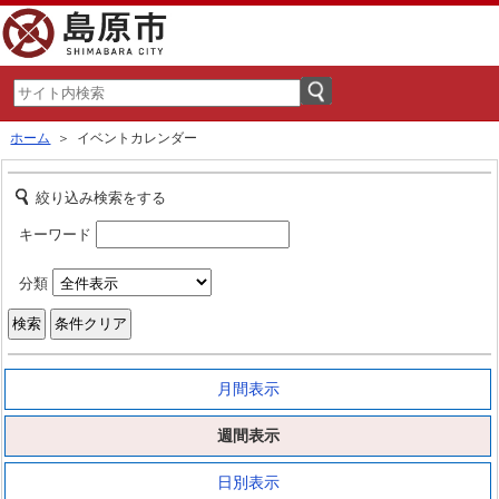
ホーム
＞ イベントカレンダー
絞り込み検索をする
キーワード
分類
月間表示
週間表示
日別表示