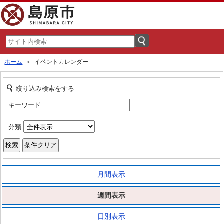
ホーム
＞ イベントカレンダー
絞り込み検索をする
キーワード
分類
月間表示
週間表示
日別表示