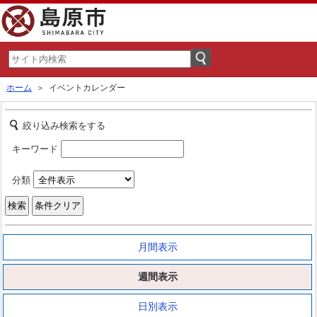
ホーム
＞ イベントカレンダー
絞り込み検索をする
キーワード
分類
月間表示
週間表示
日別表示