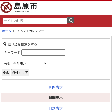
ホーム
＞ イベントカレンダー
絞り込み検索をする
キーワード
分類
月間表示
週間表示
日別表示