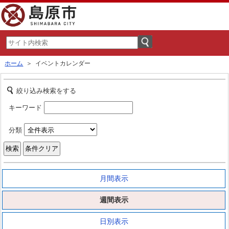
ホーム
＞ イベントカレンダー
絞り込み検索をする
キーワード
分類
月間表示
週間表示
日別表示