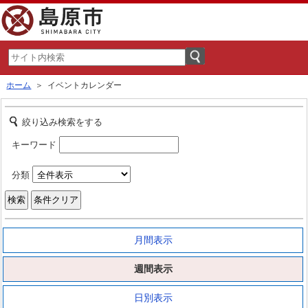
ホーム
＞ イベントカレンダー
絞り込み検索をする
キーワード
分類
月間表示
週間表示
日別表示