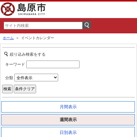
ホーム
＞ イベントカレンダー
絞り込み検索をする
キーワード
分類
月間表示
週間表示
日別表示