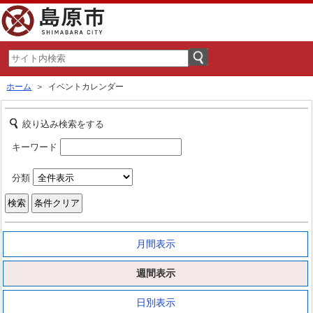
ホーム
＞ イベントカレンダー
絞り込み検索をする
キーワード
分類
月間表示
週間表示
日別表示