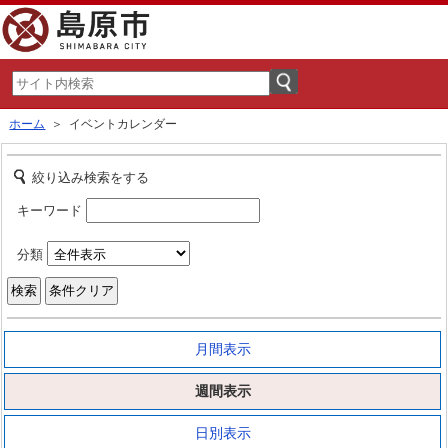
ホーム
＞ イベントカレンダー
絞り込み検索をする
キーワード
分類
月間表示
週間表示
日別表示