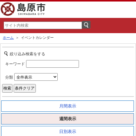
ホーム
＞ イベントカレンダー
絞り込み検索をする
キーワード
分類
月間表示
週間表示
日別表示