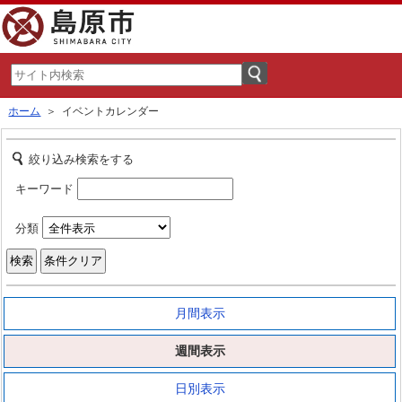
ホーム
＞ イベントカレンダー
絞り込み検索をする
キーワード
分類
月間表示
週間表示
日別表示