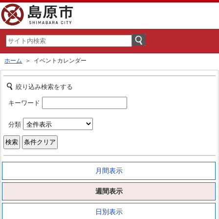
ホーム
＞ イベントカレンダー
絞り込み検索をする
キーワード
分類
月間表示
週間表示
日別表示