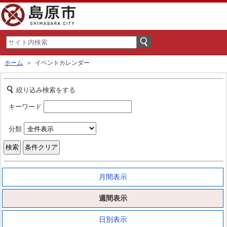
ホーム
＞ イベントカレンダー
絞り込み検索をする
キーワード
分類
月間表示
週間表示
日別表示