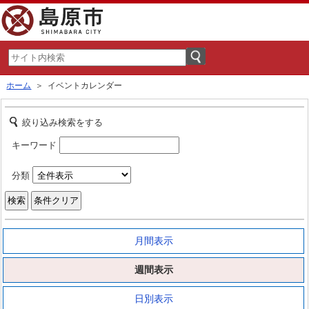
ホーム
＞ イベントカレンダー
絞り込み検索をする
キーワード
分類
月間表示
週間表示
日別表示