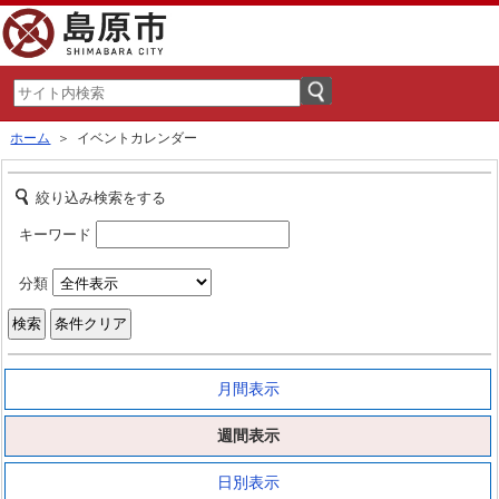
ホーム
＞ イベントカレンダー
絞り込み検索をする
キーワード
分類
月間表示
週間表示
日別表示