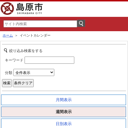
ホーム
＞ イベントカレンダー
絞り込み検索をする
キーワード
分類
月間表示
週間表示
日別表示