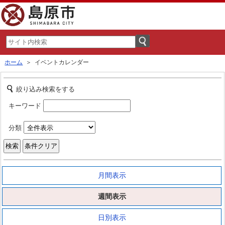
ホーム
＞ イベントカレンダー
絞り込み検索をする
キーワード
分類
月間表示
週間表示
日別表示