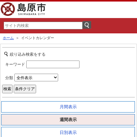
ホーム
＞ イベントカレンダー
絞り込み検索をする
キーワード
分類
月間表示
週間表示
日別表示