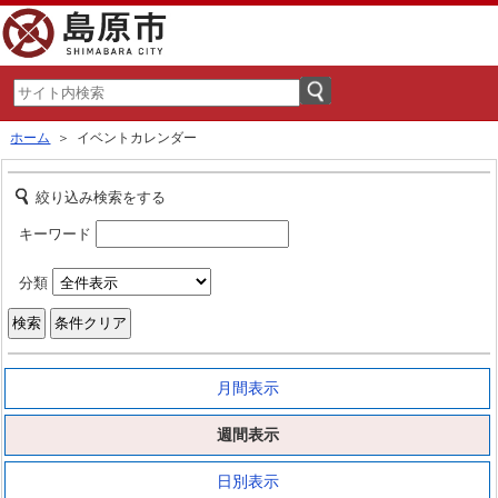
ホーム
＞ イベントカレンダー
絞り込み検索をする
キーワード
分類
月間表示
週間表示
日別表示