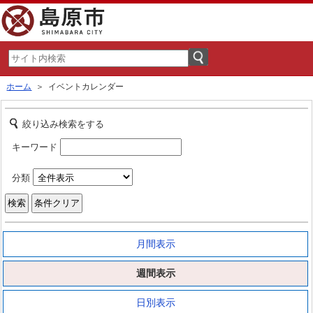
ホーム
＞ イベントカレンダー
絞り込み検索をする
キーワード
分類
月間表示
週間表示
日別表示