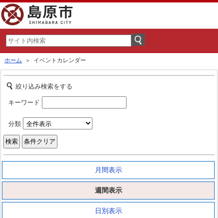
ホーム
＞ イベントカレンダー
絞り込み検索をする
キーワード
分類
月間表示
週間表示
日別表示