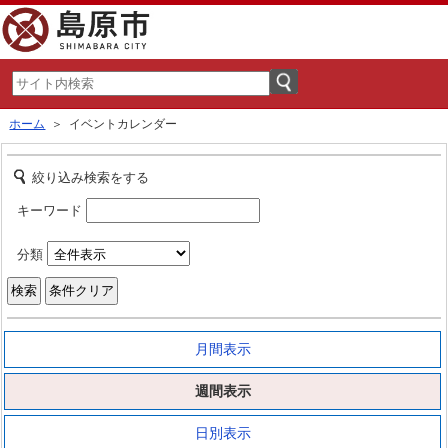
ホーム
＞ イベントカレンダー
絞り込み検索をする
キーワード
分類
月間表示
週間表示
日別表示