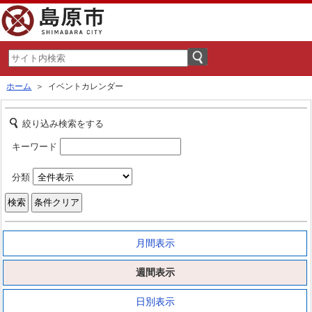
ホーム
＞ イベントカレンダー
絞り込み検索をする
キーワード
分類
月間表示
週間表示
日別表示