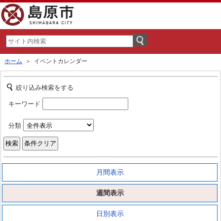
ホーム
＞ イベントカレンダー
絞り込み検索をする
キーワード
分類
月間表示
週間表示
日別表示