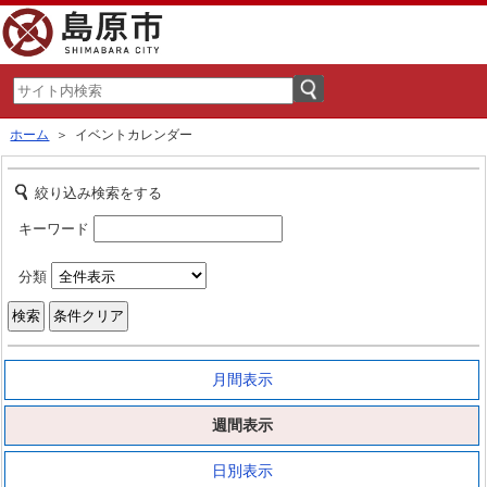
ホーム
＞ イベントカレンダー
絞り込み検索をする
キーワード
分類
月間表示
週間表示
日別表示