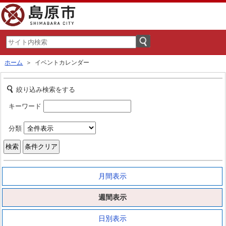
ホーム
＞ イベントカレンダー
絞り込み検索をする
キーワード
分類
月間表示
週間表示
日別表示