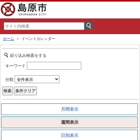
ホーム
＞ イベントカレンダー
絞り込み検索をする
キーワード
分類
月間表示
週間表示
日別表示