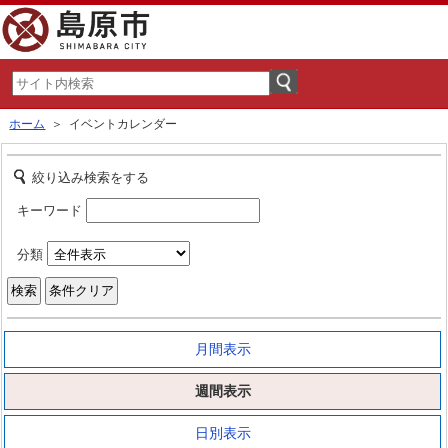
ホーム
＞ イベントカレンダー
絞り込み検索をする
キーワード
分類
月間表示
週間表示
日別表示