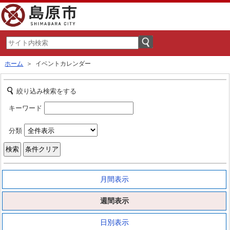
ホーム
＞ イベントカレンダー
絞り込み検索をする
キーワード
分類
月間表示
週間表示
日別表示