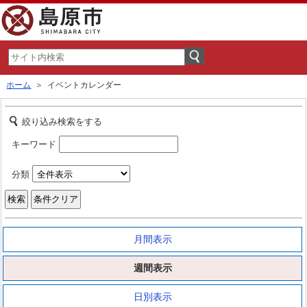
ホーム
＞ イベントカレンダー
絞り込み検索をする
キーワード
分類
月間表示
週間表示
日別表示