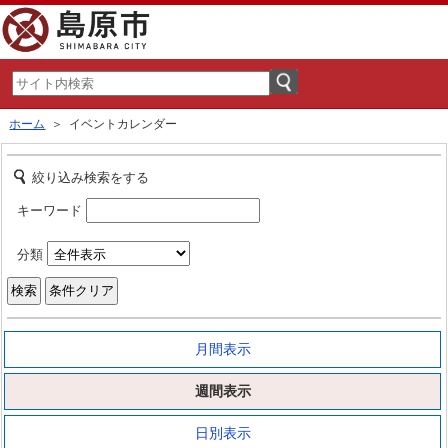
ホーム
＞ イベントカレンダー
絞り込み検索をする
キーワード
分類
月間表示
週間表示
日別表示