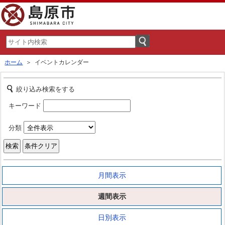
ホーム
＞ イベントカレンダー
絞り込み検索をする
キーワード
分類
月間表示
週間表示
日別表示