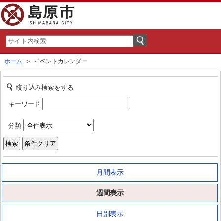
ホーム
＞ イベントカレンダー
絞り込み検索をする
キーワード
分類
月間表示
週間表示
日別表示