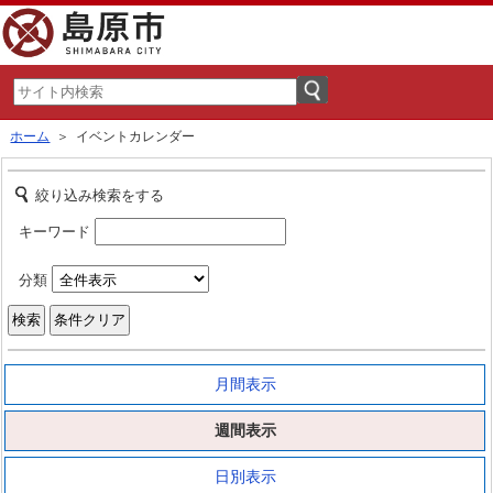
ホーム
＞ イベントカレンダー
絞り込み検索をする
キーワード
分類
月間表示
週間表示
日別表示