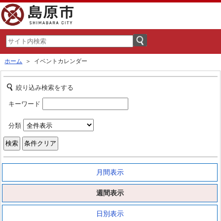
ホーム
＞ イベントカレンダー
絞り込み検索をする
キーワード
分類
月間表示
週間表示
日別表示