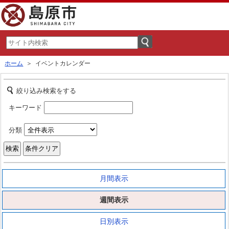
ホーム
＞ イベントカレンダー
絞り込み検索をする
キーワード
分類
月間表示
週間表示
日別表示