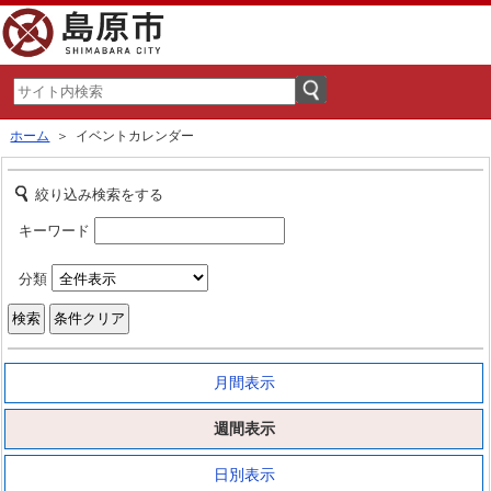
ホーム
＞ イベントカレンダー
絞り込み検索をする
キーワード
分類
月間表示
週間表示
日別表示